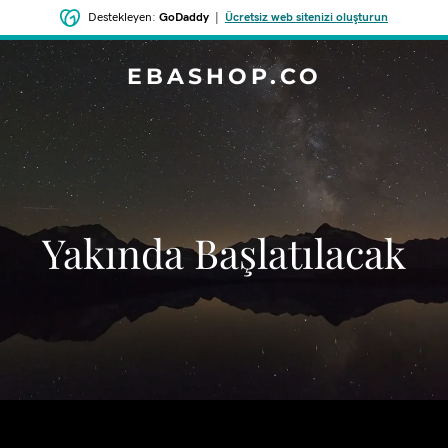
Destekleyen:
GoDaddy
|
Ücretsiz web sitenizi oluşturun
EBASHOP.CO
‌Yakında Başlatılacak